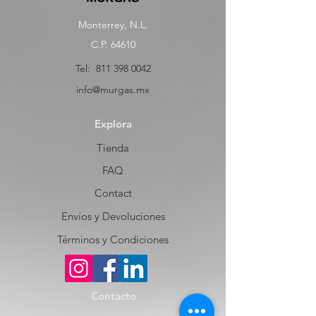
Monterrey, N.L.
C.P. 64610
Tel:
811 398 0042
info@murgas.mx
Explora
Tienda
FAQ
Contact
Envíos y Devoluciones
Términos y Condiciones
Contacto