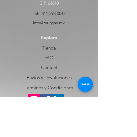
C.P. 64610
Tel:
811 398 0042
info@murgas.mx
Explora
Tienda
FAQ
Contact
Envíos y Devoluciones
Términos y Condiciones
Contacto
Nombre