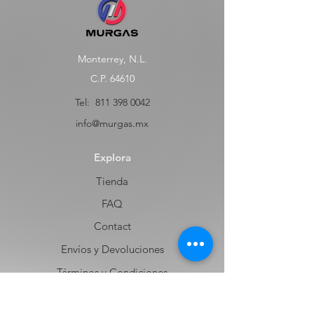
Monterrey, N.L.
C.P. 64610
Tel:
811 398 0042
info@murgas.mx
Explora
Tienda
FAQ
Contact
Envíos y Devoluciones
Términos y Condiciones