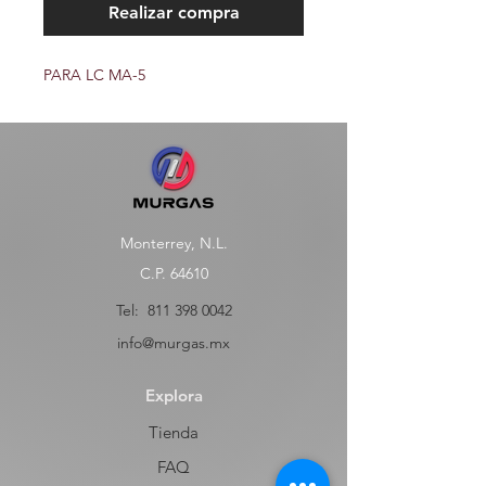
Realizar compra
PARA LC MA-5
Monterrey, N.L.
C.P. 64610
Tel:
811 398 0042
info@murgas.mx
Explora
Tienda
FAQ