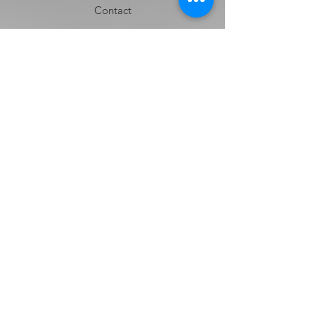
Contact
Envíos y Devoluciones
Términos y Condiciones
Contacto
Nombre
Apellido
Email
Mensaje:
Enviar