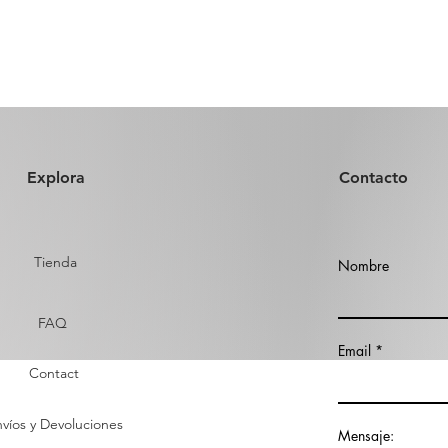
Explora
Contacto
Tienda
Nombre
FAQ
Email
Contact
víos y Devoluciones
Mensaje: