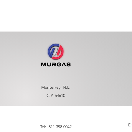
Monterrey, N.L.
C.P. 64610
En
Tel: 811 398 0042