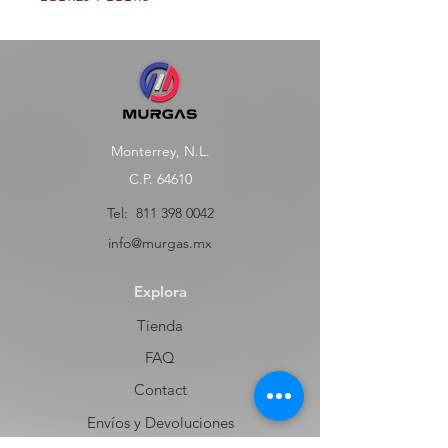
Monterrey, N.L.
C.P. 64610
Tel:
811 398 0042
info@murgas.mx
Explora
Tienda
FAQ
Contact
Envíos y Devoluciones