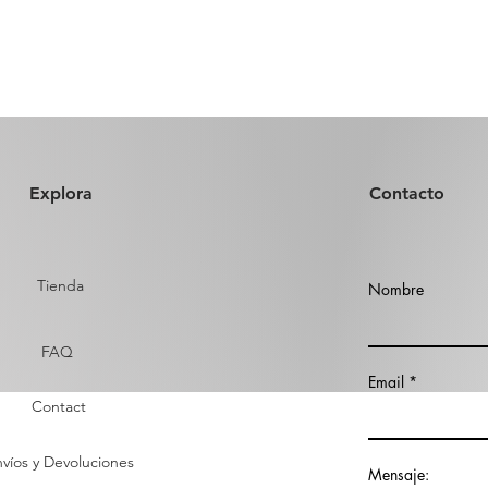
Explora
Contacto
Tienda
Nombre
FAQ
Email
Contact
víos y Devoluciones
Mensaje: