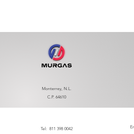
Monterrey, N.L.
C.P. 64610
En
Tel: 811 398 0042