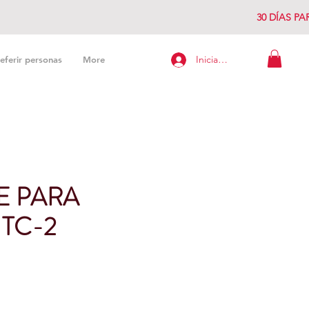
30 DÍAS P
Iniciar sesión
eferir personas
More
TE PARA
TC-2
io