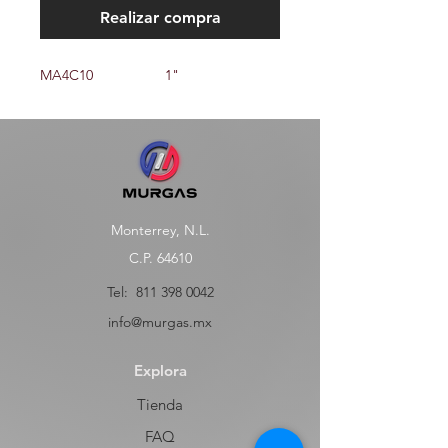
Realizar compra
MA4C10                  1"
Monterrey, N.L.
C.P. 64610
Tel:
811 398 0042
info@murgas.mx
Explora
Tienda
FAQ