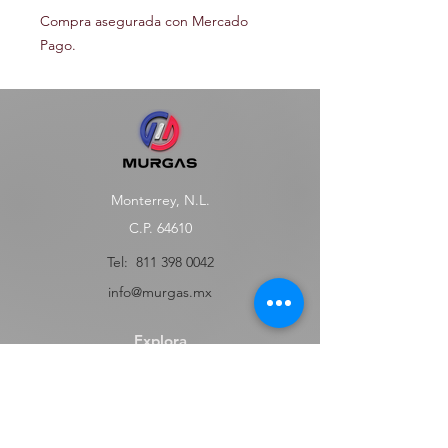
Compra asegurada con Mercado
Pago.
Monterrey, N.L.
C.P. 64610
Tel:
811 398 0042
info@murgas.mx
Explora
Tienda
FAQ
Contact