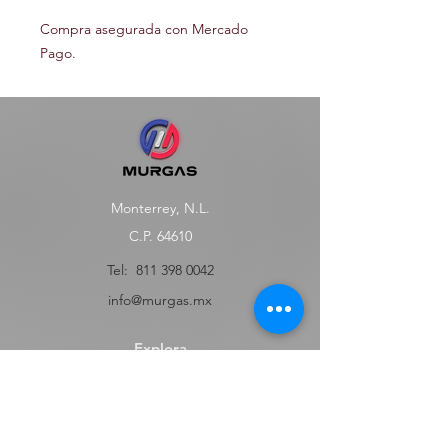
Compra asegurada con Mercado
Pago.
Monterrey, N.L.
C.P. 64610
Tel:
811 398 0042
info@murgas.mx
Explora
Tienda
FAQ
Contact