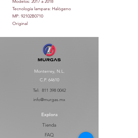
Modelos: 2017 a 2018
Tecnología lampara: Halógeno
MP: 92102B0710
Original
Monterrey, N.L.
C.P. 64610
Tel:
811 398 0042
info@murgas.mx
Explora
Tienda
FAQ