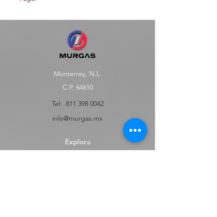
Monterrey, N.L.
C.P. 64610
Tel:
811 398 0042
info@murgas.mx
Explora
Tienda
FAQ
Contact
Envíos y Devoluciones