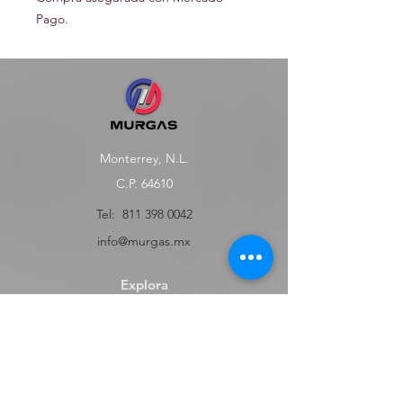
Pago.
Monterrey, N.L.
C.P. 64610
Tel:
811 398 0042
info@murgas.mx
Explora
Tienda
FAQ
Contact
Envíos y Devoluciones