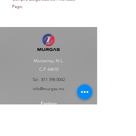
Pago.
Monterrey, N.L.
C.P. 64610
Tel:
811 398 0042
info@murgas.mx
Explora
Tienda
FAQ
Contact