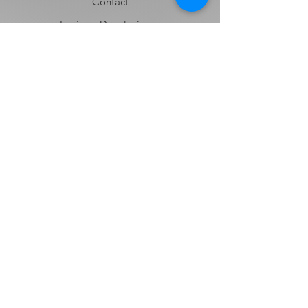
Contact
Envíos y Devoluciones
Términos y Condiciones
Contacto
Nombre
Apellido
Email
Mensaje:
Enviar