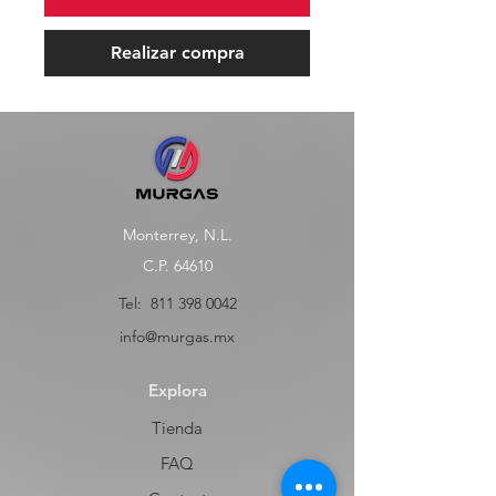
Realizar compra
Monterrey, N.L.
C.P. 64610
Tel:
811 398 0042
info@murgas.mx
Explora
Tienda
FAQ