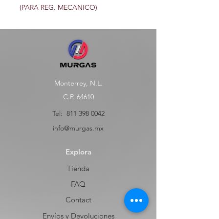
(PARA REG. MECANICO)
Monterrey, N.L.
C.P. 64610
Tel:
811 398 0042
info@murgas.mx
Explora
Tienda
FAQ
Contact
Envíos y Devoluciones