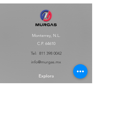
Monterrey, N.L.
C.P. 64610
Tel:
811 398 0042
info@murgas.mx
Explora
Tienda
FAQ
Contact
Envíos y Devoluciones
Términos y Condiciones