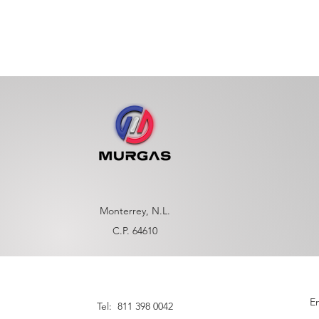
Monterrey, N.L.
C.P. 64610
En
Tel: 811 398 0042