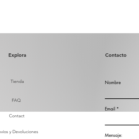
Explora
Contacto
Tienda
Nombre
FAQ
Email
Contact
víos y Devoluciones
Mensaje: