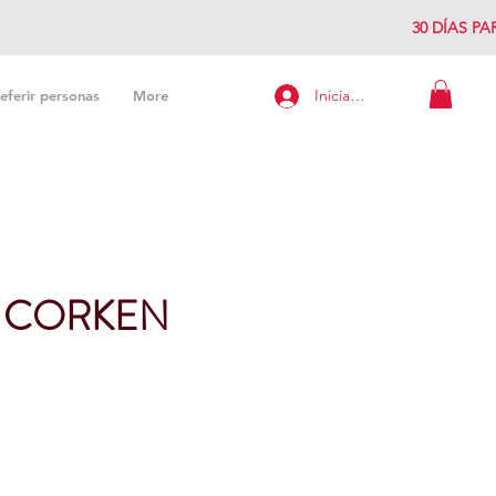
30 DÍAS P
Iniciar sesión
eferir personas
More
 CORKEN
cio