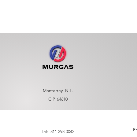
Monterrey, N.L.
C.P. 64610
En
Tel: 811 398 0042