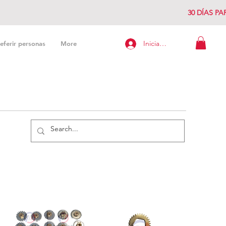
30 DÍAS P
Iniciar sesión
eferir personas
More