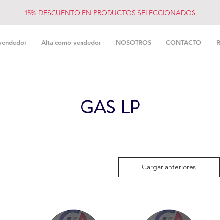
15% DESCUENTO EN PRODUCTOS SELECCIONADOS
vendedor
Alta como vendedor
NOSOTROS
CONTACTO
R
GAS LP
Cargar anteriores