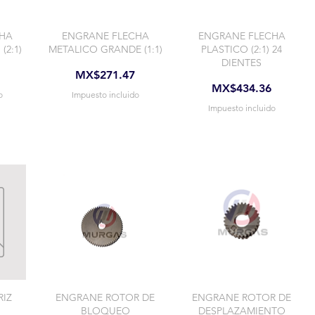
HA
ENGRANE FLECHA
Vista rápida
ENGRANE FLECHA
Vista rápida
(2:1)
METALICO GRANDE (1:1)
PLASTICO (2:1) 24
DIENTES
Precio
MX$271.47
Precio
MX$434.36
o
Impuesto incluido
Impuesto incluido
IZ
ENGRANE ROTOR DE
Vista rápida
ENGRANE ROTOR DE
Vista rápida
BLOQUEO
DESPLAZAMIENTO