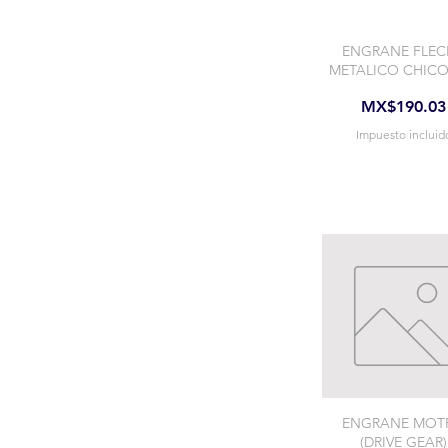
28
29
ENGRANE FLEC
Vista rápida
30
METALICO CHICO 
31
Precio
MX$190.03
32
Impuesto incluid
33
34
35
36
37
38
39
40
41
42
43
44
45
ENGRANE MOTR
Vista rápida
46
(DRIVE GEAR)