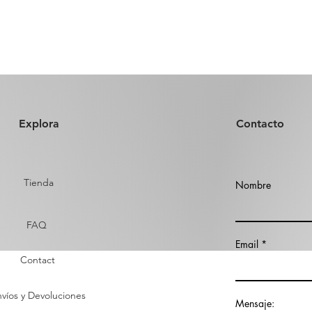
Explora
Contacto
Tienda
Nombre
FAQ
Email
Contact
víos y Devoluciones
Mensaje: