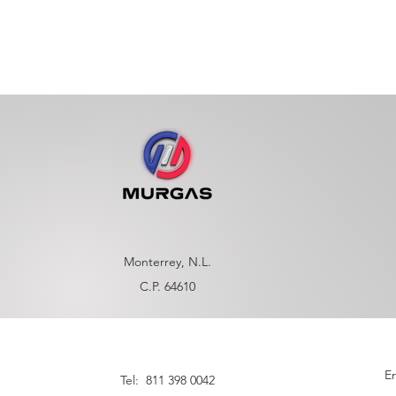
Monterrey, N.L.
C.P. 64610
En
Tel: 811 398 0042