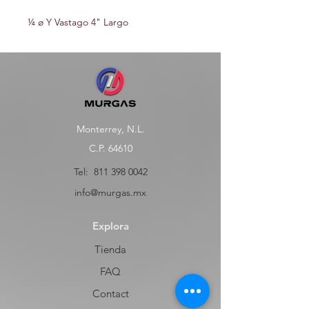
¼ ø Y Vastago 4" Largo
Monterrey, N.L.
C.P. 64610
Tel:
811 398 0042
info@murgas.mx
Explora
Tienda
FAQ
Contact