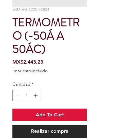
SKU: RG-1225-02804
TERMOMETR
O (-50Á A
50ÁC)
Precio
MX$2,443.23
Impuesto incluido
Cantidad
*
Add To Cart
Realizar compra