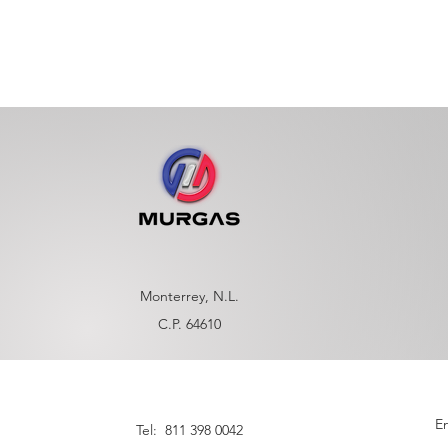
Monterrey, N.L.
C.P. 64610
En
Tel: 811 398 0042