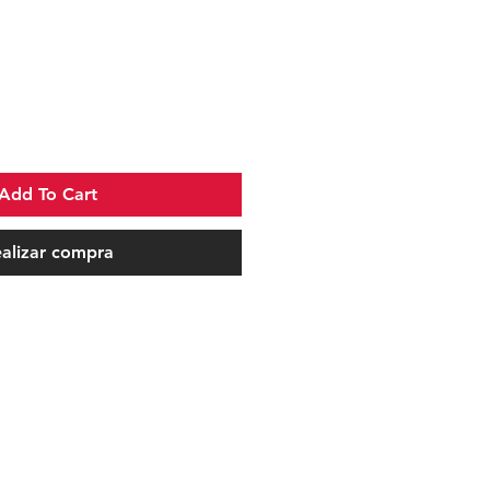
io
Add To Cart
alizar compra