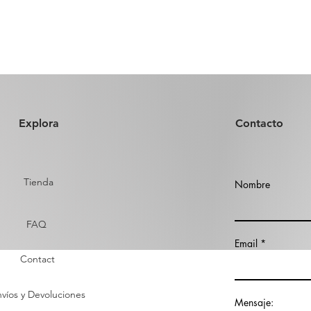
Explora
Contacto
Tienda
Nombre
FAQ
Email
Contact
víos y Devoluciones
Mensaje: