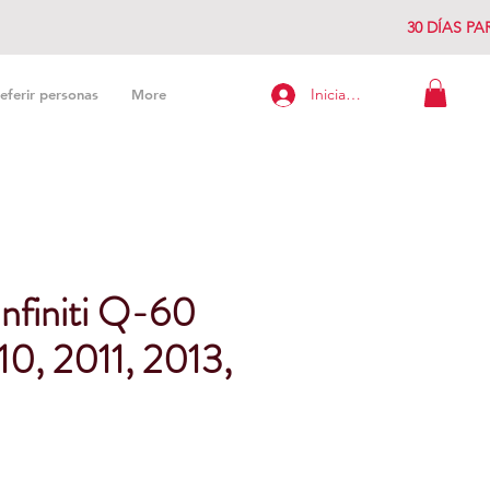
30 DÍAS P
Iniciar sesión
eferir personas
More
Infiniti Q-60
0, 2011, 2013,